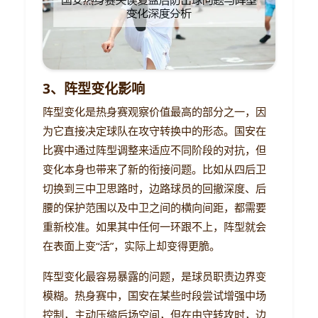
3、阵型变化影响
阵型变化是热身赛观察价值最高的部分之一，因
为它直接决定球队在攻守转换中的形态。国安在
比赛中通过阵型调整来适应不同阶段的对抗，但
变化本身也带来了新的衔接问题。比如从四后卫
切换到三中卫思路时，边路球员的回撤深度、后
腰的保护范围以及中卫之间的横向间距，都需要
重新校准。如果其中任何一环跟不上，阵型就会
在表面上变“活”，实际上却变得更脆。
阵型变化最容易暴露的问题，是球员职责边界变
模糊。热身赛中，国安在某些时段尝试增强中场
控制，主动压缩后场空间，但在由守转攻时，边