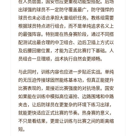
在人员层面，国安也应更重视功能型搭配。后场
出球强的球员不一定防守覆盖最广，防守强悍的
球员也未必适合承担大量组织任务。教练组需要
根据球员特点进行组合，而不是单纯追求名义上
的最强阵容。特别是在热身赛阶段，通过不同搭
配测试出最合理的中卫组合、边后卫插上方式以
及后腰回撤位置，才能为正式比赛打下基础。人
员组合一旦理顺，战术执行自然会更顺畅。
与此同时，训练内容也应进一步贴近实战。单纯
的无压迫传接球固然能练基本功，但真正能提升
比赛表现的，是接近比赛强度的对抗场景。国安
如果能在训练中模拟高位逼抢、边路围堵和中路
夹击，让后防球员在更复杂的环境下练习出球，
就能更快适应正式比赛的节奏。热身赛的意义，
不只是看结果，更是让训练与比赛之间的距离缩
短。