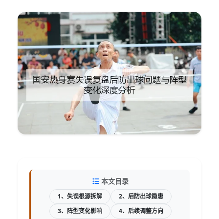
本文目录
1、失误根源拆解
2、后防出球隐患
3、阵型变化影响
4、后续调整方向