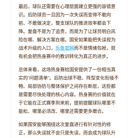
最后，球队还需要在心理层面建立更强的容错意
识。后防球员一旦因为一次失误而变得不敢向
前、不敢做决定，整支球队的推进效率都会下
降。复盘不是为了追责，而是为了让球员明白风
险在哪、解决方案在哪。国安如果能把失误视为
战术升级的入口，
乐鱼官网
而不是情绪包袱，就
有机会把热身赛中的教训转化为真正的进步。
总体来看，这场热身赛给国安提供了一份相当真
实的“问题清单”。后防出球不稳、阵型变化衔接不
畅、局部协防与整体保护之间存在断层，这些都
是需要尽快处理的核心内容。热身赛的价值就在
于它能在正式赛季到来前，提前提醒球队哪里不
能松、哪里必须改、哪里还需要更多磨合。
如果国安能够围绕这次复盘进行有针对性的修
正，那么失误就不会只是失误，而会成为球队升