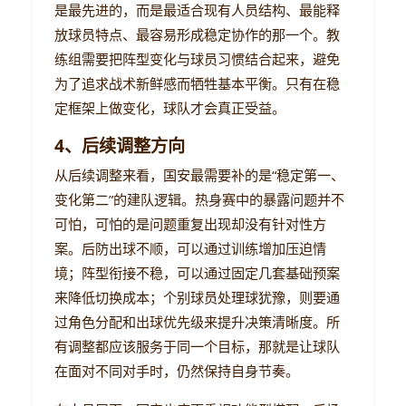
是最先进的，而是最适合现有人员结构、最能释
放球员特点、最容易形成稳定协作的那一个。教
练组需要把阵型变化与球员习惯结合起来，避免
为了追求战术新鲜感而牺牲基本平衡。只有在稳
定框架上做变化，球队才会真正受益。
4、后续调整方向
从后续调整来看，国安最需要补的是“稳定第一、
变化第二”的建队逻辑。热身赛中的暴露问题并不
可怕，可怕的是问题重复出现却没有针对性方
案。后防出球不顺，可以通过训练增加压迫情
境；阵型衔接不稳，可以通过固定几套基础预案
来降低切换成本；个别球员处理球犹豫，则要通
过角色分配和出球优先级来提升决策清晰度。所
有调整都应该服务于同一个目标，那就是让球队
在面对不同对手时，仍然保持自身节奏。