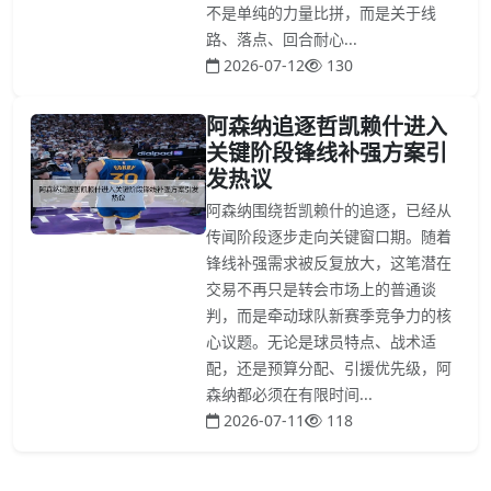
不是单纯的力量比拼，而是关于线
路、落点、回合耐心...
2026-07-12
130
阿森纳追逐哲凯赖什进入
关键阶段锋线补强方案引
发热议
阿森纳围绕哲凯赖什的追逐，已经从
传闻阶段逐步走向关键窗口期。随着
锋线补强需求被反复放大，这笔潜在
交易不再只是转会市场上的普通谈
判，而是牵动球队新赛季竞争力的核
心议题。无论是球员特点、战术适
配，还是预算分配、引援优先级，阿
森纳都必须在有限时间...
2026-07-11
118