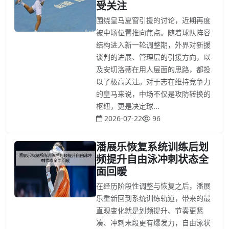
受关注
围绕皇马夏窗引援的讨论，近期再度
被中场位置推向焦点。随着球队阵容
结构进入新一轮调整期，外界对新援
谈判的进展、管理层的引援方向，以
及安切洛蒂在用人层面的思路，都投
以了极高关注。对于志在维持竞争力
的皇马来说，中场不仅是攻防转换的
枢纽，更是决定球...
2026-07-22
96
潘展乐恢复系统训练后划
频提升自由泳冲刺状态全
面回暖
在经历阶段性调整与恢复之后，潘展
乐重新回到系统训练轨道，带来的最
直观变化就是划频提升、节奏更紧
凑、冲刺末段更有爆发力，自由泳状