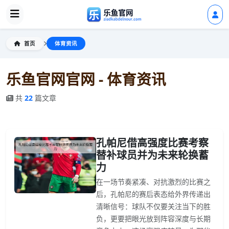
首页
体育资讯
乐鱼官网官网 - 体育资讯
共
22
篇文章
孔帕尼借高强度比赛考察
替补球员并为未来轮换蓄
力
在一场节奏紧凑、对抗激烈的比赛之
后，孔帕尼的赛后表态给外界传递出
清晰信号：球队不仅要关注当下的胜
负，更要把眼光放到阵容深度与长期