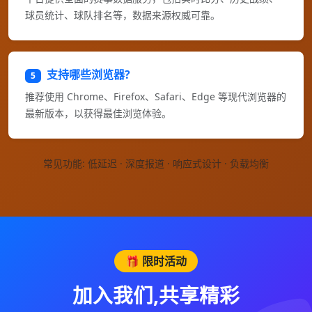
球员统计、球队排名等，数据来源权威可靠。
支持哪些浏览器?
5
推荐使用 Chrome、Firefox、Safari、Edge 等现代浏览器的
最新版本，以获得最佳浏览体验。
常见功能: 低延迟 · 深度报道 · 响应式设计 · 负载均衡
🎁 限时活动
加入我们,共享精彩