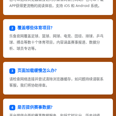
APP获得更流畅的阅读体验，支持 iOS 和 Android 系统。
覆盖哪些体育项目?
2
乐鱼官网覆盖足球、篮球、网球、电竞、田径、排球、乒乓
球、搏击等数十个体育项目，内容涵盖赛事报道、数据分
析、球员专访等。
页面加载缓慢怎么办?
3
请检查网络连接并尝试清除浏览器缓存，如问题持续请联系
客服，我们将协助排查。
是否提供赛事数据?
4
平台提供全面的赛事数据服务，包括实时比分、历史战绩、