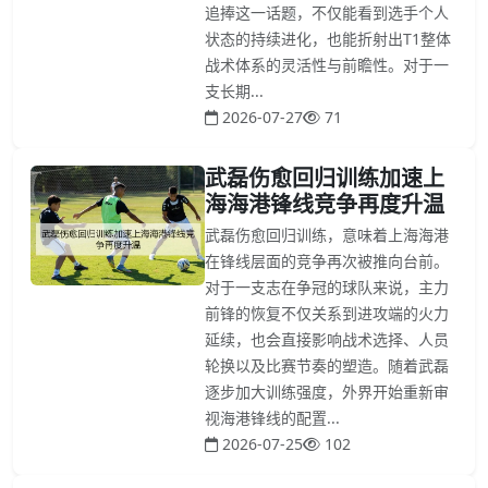
追捧这一话题，不仅能看到选手个人
状态的持续进化，也能折射出T1整体
战术体系的灵活性与前瞻性。对于一
支长期...
2026-07-27
71
武磊伤愈回归训练加速上
海海港锋线竞争再度升温
武磊伤愈回归训练，意味着上海海港
在锋线层面的竞争再次被推向台前。
对于一支志在争冠的球队来说，主力
前锋的恢复不仅关系到进攻端的火力
延续，也会直接影响战术选择、人员
轮换以及比赛节奏的塑造。随着武磊
逐步加大训练强度，外界开始重新审
视海港锋线的配置...
2026-07-25
102