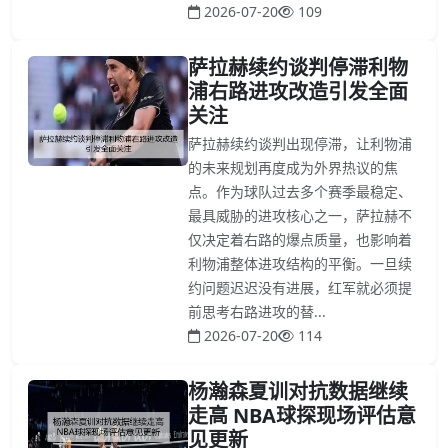
2026-07-20
109
萨拉赫续约谈判停滞利物
浦右路进攻改造引发全面
关注
萨拉赫续约谈判出现停滞，让利物浦
的未来规划再度成为外界热议的焦
点。作为球队过去多个赛季最稳定、
最具威胁的进攻核心之一，萨拉赫不
仅决定着右路的爆点质量，也影响着
利物浦整体进攻结构的平衡。一旦续
约问题迟迟没有进展，红军就必须提
前思考右路进攻的替...
2026-07-20
114
杨瀚森夏训对抗数据继续
走高 NBA球探现场评估意
见更新