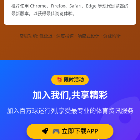
推荐使用 Chrome、Firefox、Safari、Edge 等现代浏览器的
最新版本，以获得最佳浏览体验。
常见功能: 低延迟 · 深度报道 · 响应式设计 · 负载均衡
🎁 限时活动
加入我们,共享精彩
加入百万球迷行列,享受最专业的体育资讯服务
🎮 立即下载APP