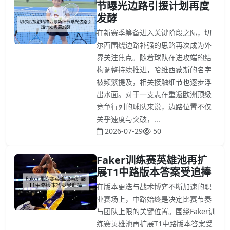
节曝光边路引援计划再度
发酵
在新赛季筹备进入关键阶段之际，切
尔西围绕边路补强的思路再次成为外
界关注焦点。随着球队在进攻端的结
构调整持续推进，哈维西蒙斯的名字
被频繁提及，相关接触细节也逐步浮
出水面。对于一支志在重返欧洲顶级
竞争行列的球队来说，边路位置不仅
关乎速度与突破，...
2026-07-29
50
Faker训练赛英雄池再扩
展T1中路版本答案受追捧
在版本更迭与战术博弈不断加速的职
业赛场上，中路始终是决定比赛节奏
与团队上限的关键位置。围绕Faker训
练赛英雄池再扩展T1中路版本答案受