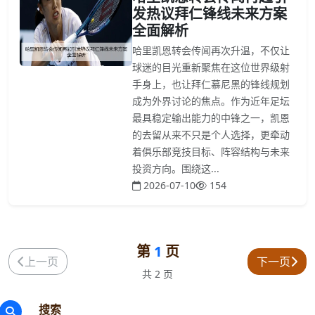
发热议拜仁锋线未来方案
全面解析
哈里凯恩转会传闻再次升温，不仅让
球迷的目光重新聚焦在这位世界级射
手身上，也让拜仁慕尼黑的锋线规划
成为外界讨论的焦点。作为近年足坛
最具稳定输出能力的中锋之一，凯恩
的去留从来不只是个人选择，更牵动
着俱乐部竞技目标、阵容结构与未来
投资方向。围绕这...
2026-07-10
154
第
1
页
上一页
下一页
共 2 页
搜索