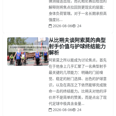
猜测接连出现，而孔帕尼赛后给出的
解释则将焦点拉回到更现实的层面：
身体负荷管理。对于一名长期承担高
强度比...
2026-08-06
24
从比朔夫谈阿索莫的典型
射手价值与护球终结能力
解析
阿索莫之所以能成为讨论焦点，首先
在于他身上几乎汇聚了一名典型射手
最关键的几项能力：明确的门前嗅
觉、稳定的射门选择、出色的护球意
识，以及在高压之下依然能够完成致
命一击的终结能力。比朔夫对他的评
价并不是简单的赞美，而是点出了现
代足球中极具含金量...
2026-08-06
24