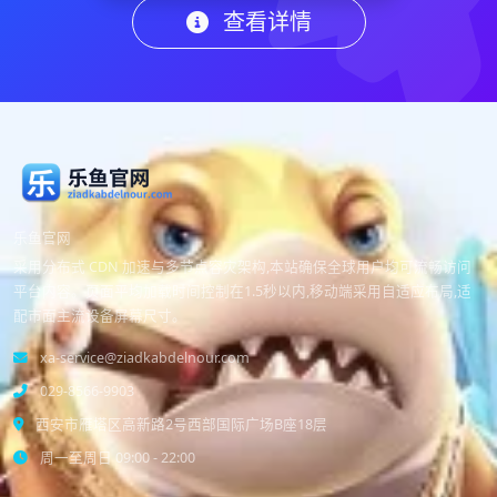
查看详情
乐鱼官网
采用分布式 CDN 加速与多节点容灾架构,本站确保全球用户均可流畅访问
平台内容。页面平均加载时间控制在1.5秒以内,移动端采用自适应布局,适
配市面主流设备屏幕尺寸。
xa-service@ziadkabdelnour.com
029-8566-9903
西安市雁塔区高新路2号西部国际广场B座18层
周一至周日 09:00 - 22:00