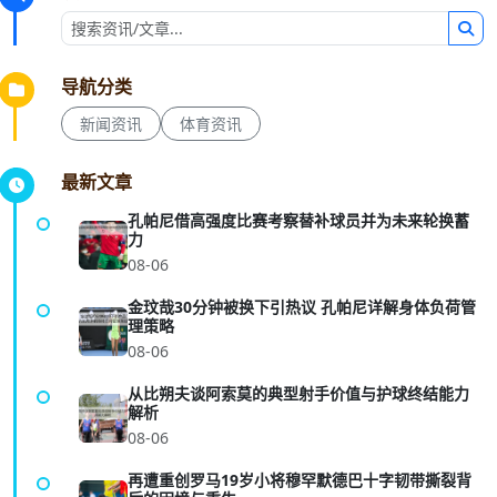
导航分类
新闻资讯
体育资讯
最新文章
孔帕尼借高强度比赛考察替补球员并为未来轮换蓄
力
08-06
金玟哉30分钟被换下引热议 孔帕尼详解身体负荷管
理策略
08-06
从比朔夫谈阿索莫的典型射手价值与护球终结能力
解析
08-06
再遭重创罗马19岁小将穆罕默德巴十字韧带撕裂背