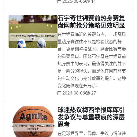
2026-08-06
11
石宇奇世锦赛前热身赛复
盘网前抢分策略见效明显
在世锦赛临近的关键节点，一场高质
量热身赛往往不只是检验状态的舞
台，更是调整技战术、磨合比赛节奏
的重要窗口。围绕石宇奇在世锦赛前
热身赛中的表现，最值得关注的并不
是一两分的得失，而是他在网前环节
的主动变化与抢分效率的提升。这种
变化既体现在开局阶...
2026-08-06
27
球迷热议梅西举报库库引
发争议与尊重裂痕的深层
思考
在足球世界里，偶像、争议与情绪往