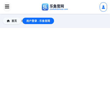
首页
用户登录 - 乐鱼官网