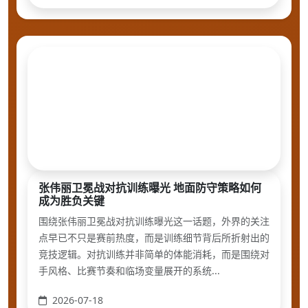
张伟丽卫冕战对抗训练曝光 地面防守策略如何
成为胜负关键
围绕张伟丽卫冕战对抗训练曝光这一话题，外界的关注
点早已不只是赛前热度，而是训练细节背后所折射出的
竞技逻辑。对抗训练并非简单的体能消耗，而是围绕对
手风格、比赛节奏和临场变量展开的系统...
2026-07-18