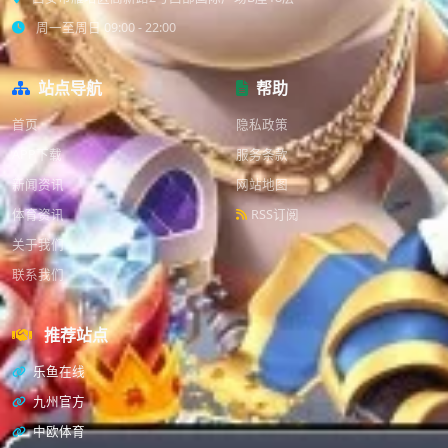
周一至周日 09:00 - 22:00
站点导航
帮助
首页
隐私政策
APP下载
服务条款
新闻资讯
网站地图
体育资讯
RSS订阅
关于我们
联系我们
推荐站点
乐鱼在线
九州官方
中欧体育