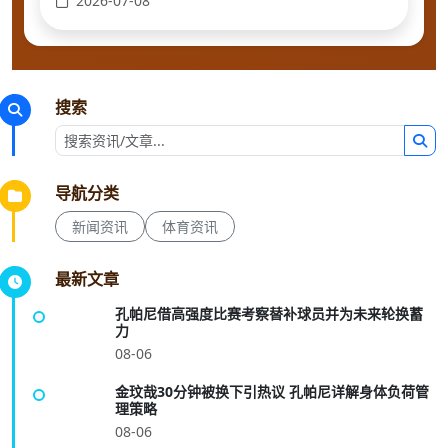
2026-07-08
搜索
导航分类
新闻资讯
体育资讯
最新文章
孔帕尼借高强度比赛考察替补球员并为未来轮换蓄
力
08-06
金玟哉30分钟被换下引热议 孔帕尼详解身体负荷管
理策略
08-06