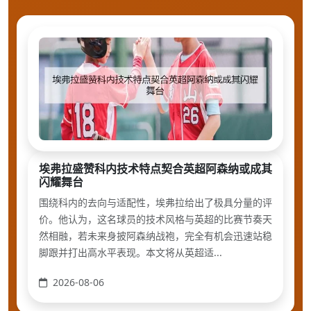
埃弗拉盛赞科内技术特点契合英超阿森纳或成其
闪耀舞台
围绕科内的去向与适配性，埃弗拉给出了极具分量的评
价。他认为，这名球员的技术风格与英超的比赛节奏天
然相融，若未来身披阿森纳战袍，完全有机会迅速站稳
脚跟并打出高水平表现。本文将从英超适...
2026-08-06