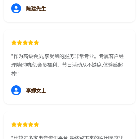
陈建先生
"作为高级会员,享受到的服务非常专业。专属客户经
理随时响应,会员福利、节日活动从不缺席,体验感超
棒!"
李娜女士
"比较过多家电竞资讯平台,最终留下来的原因是这里