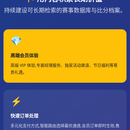
持续建设可长期检索的赛事数据库与比分档案。
💎
高端会员体验
高端 VIP 体验,专属经理服务、独家活动邀请、节日福利等尊
贵礼遇。
⚡
快速订单处理
多元化支付方式,智能路由选择最优通道,会员订单即时生效,售