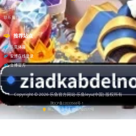
关于我们
联系我们
推荐站点
乐竟体育
安博在线登录
立博官方
Copyright © 2026
乐鱼官方网站-乐鱼leyu(中国)
版权所有
陕ICP备22033568号-1
陕公网安备 61010502002577号