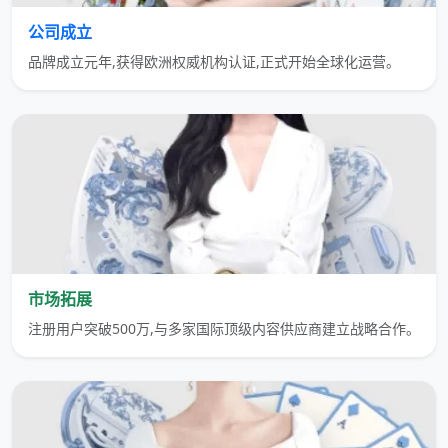
公司成立
品牌成立元年,获得欧洲权威机构认证,正式开始全球化运营。
市场拓展
注册用户突破500万,与多家国际顶级内容供应商建立战略合作。