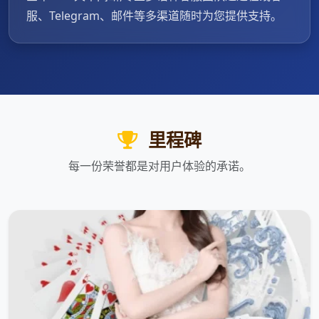
服、Telegram、邮件等多渠道随时为您提供支持。
里程碑
每一份荣誉都是对用户体验的承诺。