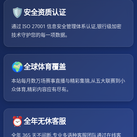
🛡
安全资质认证
通过 ISO 27001 信息安全管理体系认证,银行级加密
技术守护您的每一项数据。
🌍
全球体育覆盖
本站每月数万场赛事直播与精彩集锦,从五大联赛到小
众体育,精彩内容应有尽有。
⏰
全年无休客服
全年 365 天不间断,专业多语种客服团队通过在线客