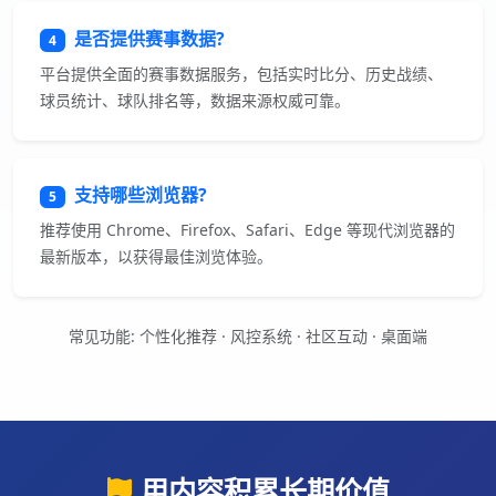
是否提供赛事数据?
4
平台提供全面的赛事数据服务，包括实时比分、历史战绩、
球员统计、球队排名等，数据来源权威可靠。
支持哪些浏览器?
5
推荐使用 Chrome、Firefox、Safari、Edge 等现代浏览器的
最新版本，以获得最佳浏览体验。
常见功能: 个性化推荐 · 风控系统 · 社区互动 · 桌面端
用内容积累长期价值