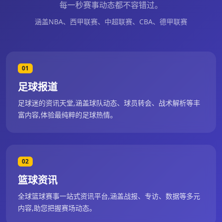
每一秒赛事动态都不容错过。
涵盖NBA、西甲联赛、中超联赛、CBA、德甲联赛
01
足球报道
足球迷的资讯天堂,涵盖球队动态、球员转会、战术解析等丰
富内容,体验最纯粹的足球热情。
02
篮球资讯
全球篮球赛事一站式资讯平台,涵盖战报、专访、数据等多元
内容,助您把握赛场动态。