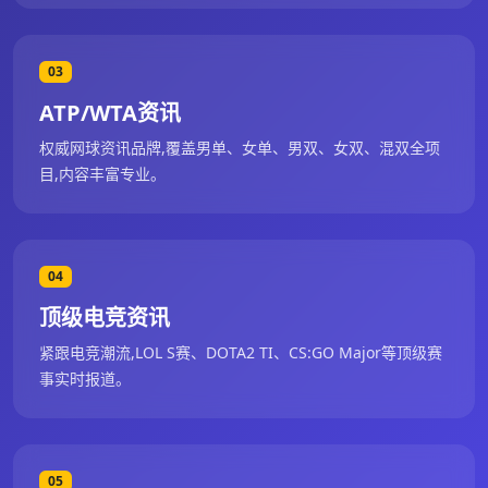
03
ATP/WTA资讯
权威网球资讯品牌,覆盖男单、女单、男双、女双、混双全项
目,内容丰富专业。
04
顶级电竞资讯
紧跟电竞潮流,LOL S赛、DOTA2 TI、CS:GO Major等顶级赛
事实时报道。
05