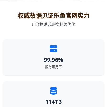
权威数据见证乐鱼官网实力
用数据说话,服务持续优化
99.96%
服务可用率
114TB