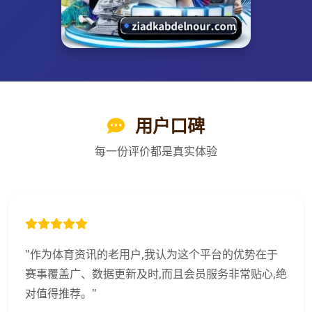
用户口碑
每一份评价都是真实体验
"作为体育资讯的老用户,我认为这个平台的优势在于
赛事覆盖广、数据更新及时,而且会员服务非常贴心,绝
对值得推荐。"