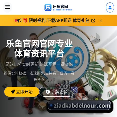
🎁 限时福利:下载APP即送 体育礼包
乐鱼官网官网专业
体育资讯平台
足球比分实时更新,篮球赛程一键查询
提供实时数据、进球提醒,支持赛事日历、赛
程查询
立即开始
了解更多