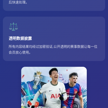
后快速处理。
⚖️
透明数据披露
所有内容结果均经过加密验证,公开透明的赛事数据让每一位
会员放心使用。