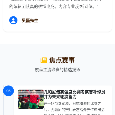
的编辑团队真的很懂电竞。内容专业,分析到位。"
吴磊先生
焦点赛事
覆盖主流联赛的精选报道
06
孔帕尼借高强度比赛考察替补球员
并为未来轮换蓄力
在一场节奏紧凑、对抗激烈的比赛之
后，孔帕尼的赛后表态给外界传递出清