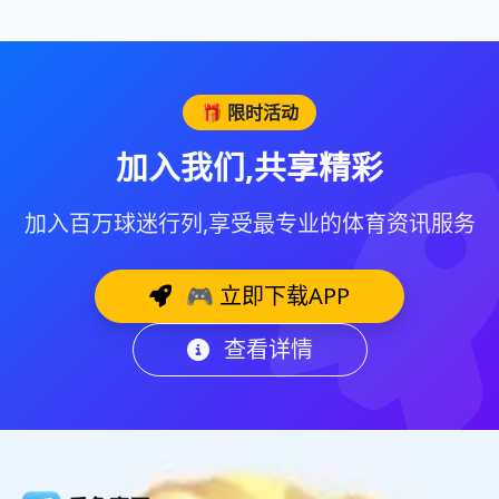
🎁 限时活动
加入我们,共享精彩
加入百万球迷行列,享受最专业的体育资讯服务
🎮 立即下载APP
查看详情