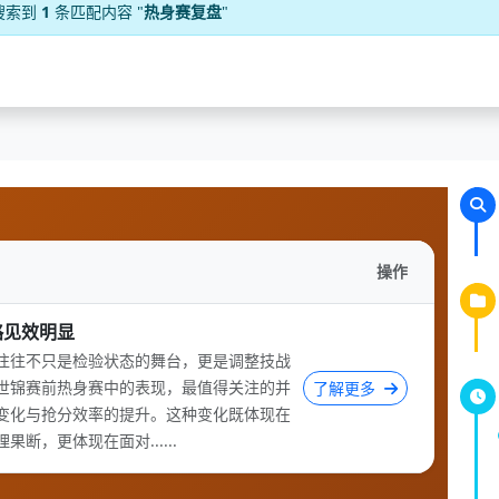
搜索到
1
条匹配内容 "
热身赛复盘
"
操作
略见效明显
往往不只是检验状态的舞台，更是调整技战
世锦赛前热身赛中的表现，最值得关注的并
了解更多
变化与抢分效率的提升。这种变化既体现在
，更体现在面对......