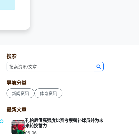
搜索
导航分类
新闻资讯
体育资讯
最新文章
孔帕尼借高强度比赛考察替补球员并为未
来轮换蓄力
08-06