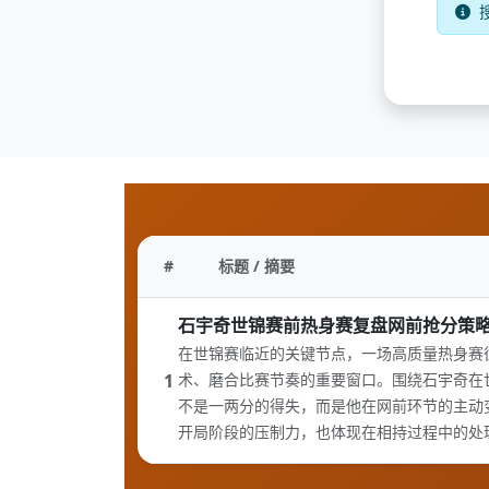
#
标题 / 摘要
石宇奇世锦赛前热身赛复盘网前抢分策
在世锦赛临近的关键节点，一场高质量热身赛
1
术、磨合比赛节奏的重要窗口。围绕石宇奇在
不是一两分的得失，而是他在网前环节的主动
开局阶段的压制力，也体现在相持过程中的处理果断