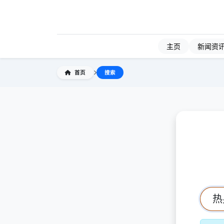
主页
新闻资
首页
搜索