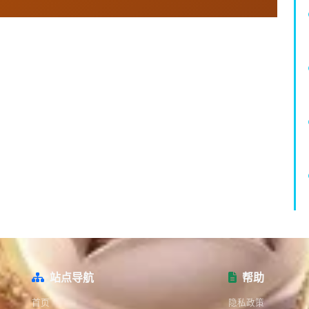
站点导航
帮助
首页
隐私政策