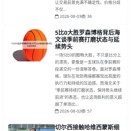
让交易前景充满不确定性。价格分歧
不仅...
2026-08-03
36
5比0大胜罗森博格背后海
文谈季前赛打磨状态与延
续势头
一场5比0的酣畅大胜，不只是比分上
的漂亮，更像是一支球队在季前赛阶
段递交的一份清晰答卷。面对罗森博
格，球队在攻防两端都展现出高度的
执行力和持续的压迫感，而海文关于
“季前赛持续打磨状态，保持势头继续
前进”的表态，也让这场胜利的意义超
越了单场比...
2026-08-02
57
切尔西接触哈维西蒙斯细