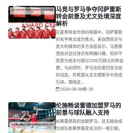
马竞与罗马争夺冈萨雷斯
转会前景及尤文处境深度
解析
在夏季转会市场的喧嚣中，冈萨雷斯
的名字再次成为焦点。来自西班牙与
意大利媒体的多方消息显示，马德里
竞技对这位球员有明确兴趣，但并不
愿意为他支付超过2000万欧元的转会
费；与此同时，罗马也在密切关注他
的动态，并希望从尤文图斯手中完成
引进。围绕这...
2026-08-06
30
伦施畅谈雷德加盟罗马的
前景与球队融入支持
如果雷德真的加盟罗马，这无疑会成
为球队新赛季备受关注的一笔引援，