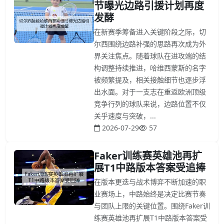
节曝光边路引援计划再度
发酵
在新赛季筹备进入关键阶段之际，切
尔西围绕边路补强的思路再次成为外
界关注焦点。随着球队在进攻端的结
构调整持续推进，哈维西蒙斯的名字
被频繁提及，相关接触细节也逐步浮
出水面。对于一支志在重返欧洲顶级
竞争行列的球队来说，边路位置不仅
关乎速度与突破，...
2026-07-29
57
Faker训练赛英雄池再扩
展T1中路版本答案受追捧
在版本更迭与战术博弈不断加速的职
业赛场上，中路始终是决定比赛节奏
与团队上限的关键位置。围绕Faker训
练赛英雄池再扩展T1中路版本答案受