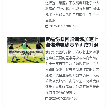
追捧这一话题，不仅能看到选手个人
状态的持续进化，也能折射出T1整体
战术体系的灵活性与前瞻性。对于一
支长期...
2026-07-27
79
武磊伤愈回归训练加速上
海海港锋线竞争再度升温
武磊伤愈回归训练，意味着上海海港
在锋线层面的竞争再次被推向台前。
对于一支志在争冠的球队来说，主力
前锋的恢复不仅关系到进攻端的火力
延续，也会直接影响战术选择、人员
轮换以及比赛节奏的塑造。随着武磊
逐步加大训练强度，外界开始重新审
视海港锋线的配置...
2026-07-25
107