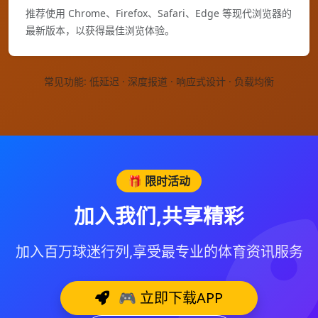
推荐使用 Chrome、Firefox、Safari、Edge 等现代浏览器的
最新版本，以获得最佳浏览体验。
常见功能: 低延迟 · 深度报道 · 响应式设计 · 负载均衡
🎁 限时活动
加入我们,共享精彩
加入百万球迷行列,享受最专业的体育资讯服务
🎮 立即下载APP