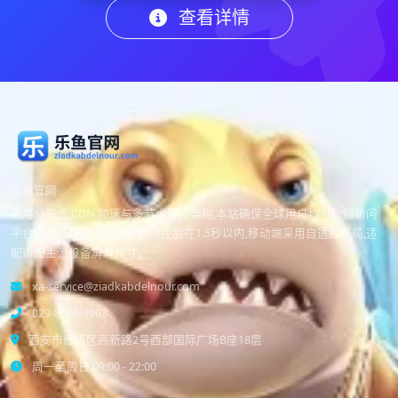
查看详情
乐鱼官网
采用分布式 CDN 加速与多节点容灾架构,本站确保全球用户均可流畅访问
平台内容。页面平均加载时间控制在1.5秒以内,移动端采用自适应布局,适
配市面主流设备屏幕尺寸。
xa-service@ziadkabdelnour.com
029-8566-9903
西安市雁塔区高新路2号西部国际广场B座18层
周一至周日 09:00 - 22:00