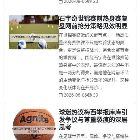
2026-08-06
23
石宇奇世锦赛前热身赛复
盘网前抢分策略见效明显
在世锦赛临近的关键节点，一场高质
量热身赛往往不只是检验状态的舞
台，更是调整技战术、磨合比赛节奏
的重要窗口。围绕石宇奇在世锦赛前
热身赛中的表现，最值得关注的并不
是一两分的得失，而是他在网前环节
的主动变化与抢分效率的提升。这种
变化既体现在开局阶...
2026-08-06
39
球迷热议梅西举报库库引
发争议与尊重裂痕的深层
思考
在足球世界里，偶像、争议与情绪往