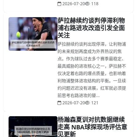
2026-07-20
118
萨拉赫续约谈判停滞利物
浦右路进攻改造引发全面
关注
萨拉赫续约谈判出现停滞，让利物浦
的未来规划再度成为外界热议的焦
点。作为球队过去多个赛季最稳定、
最具威胁的进攻核心之一，萨拉赫不
仅决定着右路的爆点质量，也影响着
利物浦整体进攻结构的平衡。一旦续
约问题迟迟没有进展，红军就必须提
前思考右路进攻的替...
2026-07-20
121
杨瀚森夏训对抗数据继续
走高 NBA球探现场评估意
见更新