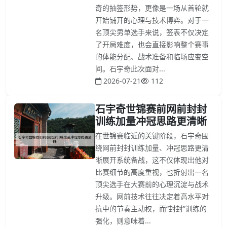
奇的抽签形势，更像是一场从首轮就
开始铺开的心理与技术博弈。对于一
名顶尖男单选手来说，签表不仅决定
了开局难度，也会直接影响整个赛事
的体能分配、战术准备和临场应变空
间。石宇奇此次面对...
2026-07-21
112
石宇奇世锦赛前网前封封
训练加量冲冠思路更清晰
在世锦赛临近的关键阶段，石宇奇围
绕网前封封训练加量、冲冠思路更清
晰展开系统备战，这不仅体现出他对
比赛细节的高度重视，也折射出一名
顶尖选手在大赛前的心理沉淀与战术
升级。网前技术往往决定着高水平对
抗中的节奏主动权，而“封封”训练的
强化，则意味着...