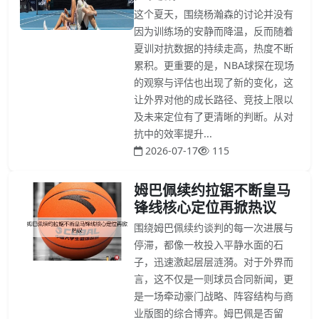
这个夏天，围绕杨瀚森的讨论并没有
因为训练场的安静而降温，反而随着
夏训对抗数据的持续走高，热度不断
累积。更重要的是，NBA球探在现场
的观察与评估也出现了新的变化，这
让外界对他的成长路径、竞技上限以
及未来定位有了更清晰的判断。从对
抗中的效率提升...
2026-07-17
115
姆巴佩续约拉锯不断皇马
锋线核心定位再掀热议
围绕姆巴佩续约谈判的每一次进展与
停滞，都像一枚投入平静水面的石
子，迅速激起层层涟漪。对于外界而
言，这不仅是一则球员合同新闻，更
是一场牵动豪门战略、阵容结构与商
业版图的综合博弈。姆巴佩是否留