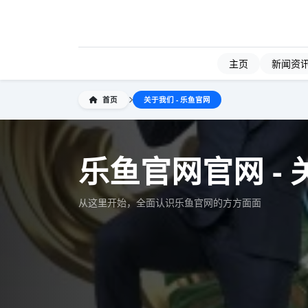
主页
新闻资
首页
关于我们 - 乐鱼官网
乐鱼官网官网 -
从这里开始，全面认识乐鱼官网的方方面面