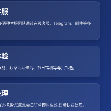
客服
业多语种客服团队通过在线客服、Telegram、邮件等多
。
体验
经理服务、独家活动邀请、节日福利等尊贵礼遇。
处理
由选择最优通道,会员订单即时生效,售后快速处理。