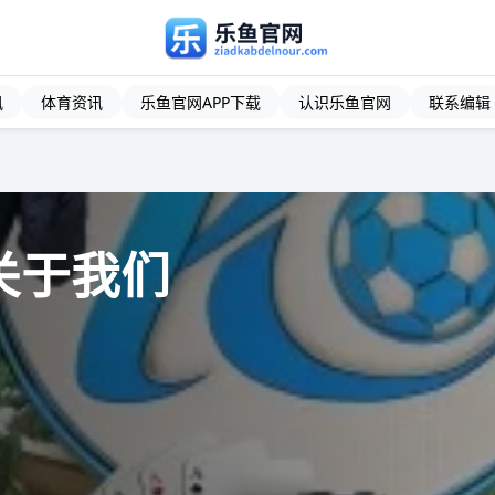
讯
体育资讯
乐鱼官网APP下载
认识乐鱼官网
联系编辑
 关于我们