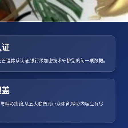
认证
 信息安全管理体系认证,银行级加密技术守护您的每一项数据。
覆盖
与精彩集锦,从五大联赛到小众体育,精彩内容应有尽