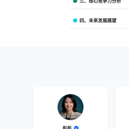
三、核心竞争力分析
四、未来发展展望
彤彤