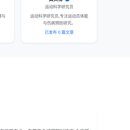
运动科学研究员
理与
运动科学研究员,专注运动员体能
与伤病预防研究。
已发布 0 篇文章