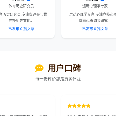
体育历史研究员
运动心理学专家
育历史研究员,专注奥运会与世
运动心理学专家,专注竞技心
界杯历史文化。
赛前心态调节研究。
已发布 0 篇文章
已发布 0 篇文章
用户口碑
每一份评价都是真实体验