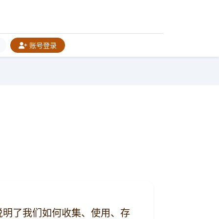
账号登录
说明了我们如何收集、使用、存