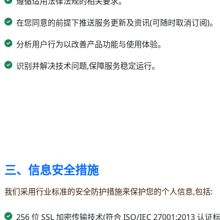
遵循适用法律法规的相关要求。
在您同意的前提下推送服务更新及资讯(可随时取消订阅)。
分析用户行为以改善产品功能与使用体验。
识别并解决技术问题,保障服务稳定运行。
三、信息安全措施
我们采用行业标准的安全防护措施来保护您的个人信息,包括:
256 位 SSL 加密传输技术(符合 ISO/IEC 27001:2013 认证