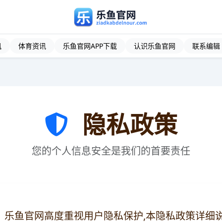
讯
体育资讯
乐鱼官网APP下载
认识乐鱼官网
联系编辑
隐私政策
您的个人信息安全是我们的首要责任
乐鱼官网高度重视用户隐私保护,本隐私政策详细