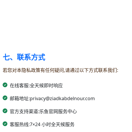
七、联系方式
若您对本隐私政策有任何疑问,请通过以下方式联系我们:
在线客服:全天候即时响应
邮箱地址:privacy@ziadkabdelnour.com
官方支持渠道:乐鱼官网服务中心
客服热线:7×24 小时全天候服务